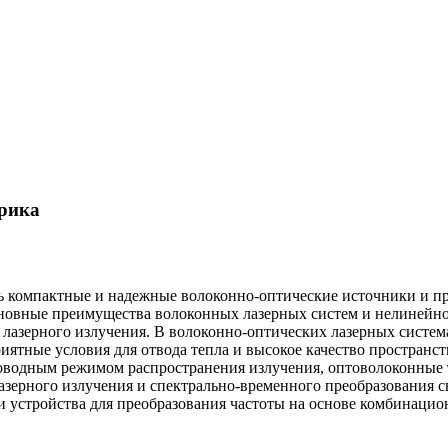
орика
 компактные и надежные волоконно-оптические источники и пр
сновные преимущества волоконных лазерных систем и нелинейно
 лазерного излучения. В волоконно-оптических лазерных систем
иятные условия для отвода тепла и высокое качество пространс
оводным режимом распространения излучения, оптоволоконные 
азерного излучения и спектрально-временного преобразования 
 устройства для преобразования частоты на основе комбинацио