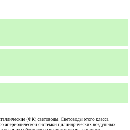
таллические (ФК) световоды. Световоды этого класса
либо апериодической системой цилиндрических воздушных
рных систем обусловлена возможностью активного