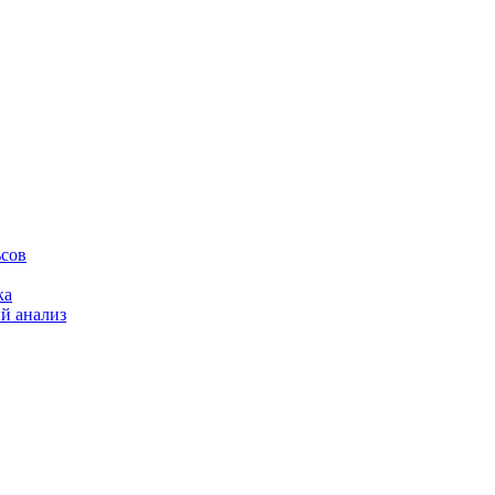
ьсов
ка
й анализ