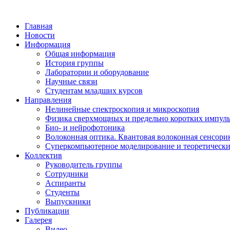
Главная
Новости
Информация
Общая информация
История группы
Лаборатории и оборудование
Научные связи
Студентам младших курсов
Направления
Нелинейные спектроскопия и микроскопия
Физика сверхмощных и предельно коротких импул
Био- и нейрофотоника
Волоконная оптика. Квантовая волоконная сенсори
Суперкомпьютерное моделирование и теоретически
Коллектив
Руководитель группы
Сотрудники
Аспиранты
Студенты
Выпускники
Публикации
Галерея
Видео