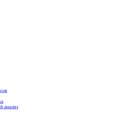
ьсов
ка
й анализ