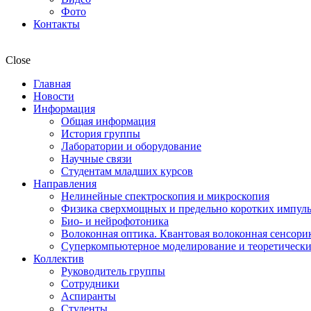
Фото
Контакты
Close
Главная
Новости
Информация
Общая информация
История группы
Лаборатории и оборудование
Научные связи
Студентам младших курсов
Направления
Нелинейные спектроскопия и микроскопия
Физика сверхмощных и предельно коротких импул
Био- и нейрофотоника
Волоконная оптика. Квантовая волоконная сенсори
Суперкомпьютерное моделирование и теоретически
Коллектив
Руководитель группы
Сотрудники
Аспиранты
Студенты