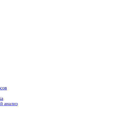
ьсов
ка
й анализ