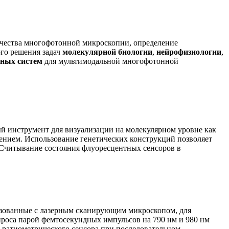
ачества многофотонной микроскопии, определение
го решения задач
молекулярной биологии
,
нейрофизиологии
,
рных систем
для мультимодальной многофотонной
й инструмент для визуализации на молекулярном уровне как
ением. Использование генетических конструкций позволяет
. Считывание состояния флуоресцентных сенсоров в
изованные с лазерным сканирующим микроскопом, для
роса парой фемтосекундных импульсов на 790 нм и 980 нм
 ратиометрического сенсора при последовательном