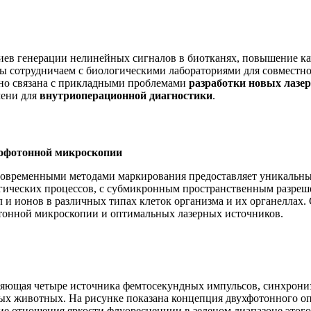
иев генерации нелинейных сигналов в биотканях, повышение к
ы сотрудничаем с биологическими лабораториями для совместно
есно связана с прикладными проблемами
разработки
новых лазе
мени для
внутриоперационной диагностики
.
гофотонной микроскопии
современными методами маркирования предоставляет уникальны
огических процессов, с субмикронным пространственным разреш
 и ионов в различных типах клеток организма и их органеллах
тонной микроскопии и оптимальных лазерных источников.
иняющая четыре источника фемтосекундных импульсов, синхрон
х животных. На рисунке показана концепция двухфотонного оп
ие отношения яркости флуоресценции в зеленом диапазоне этого