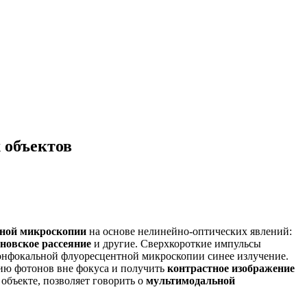
 объектов
рной микроскопии
на основе нелинейно-оптических явлений:
новское
рассеяние
и другие. Сверхкороткие импульсы
конфокальной флуоресцентной микроскопии синее излучение.
цию фотонов вне фокуса и получить
контрастное изображение
бъекте, позволяет говорить о
мультимодальной