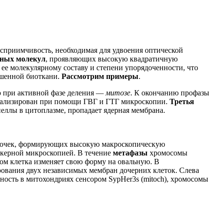
осприимчивость, необходимая для удвоения оптической
нных молекул
, проявляющих высокую квадратичную
 ее молекулярному составу и степени упорядоченности, что
ашенной биоткани.
Рассмотрим примеры
.
ко при активной фазе деления —
митозе
. К окончанию профазы
зуализирован при помощи ГВГ и ГТГ микроскопии.
Третья
ллы в цитоплазме, пропадает ядерная мембрана.
убочек, формирующих высокую макроскопическую
ркерной микроскопией. В течение
метафазы
хромосомы
этом клетка изменяет свою форму на овальную. В
рования двух независимых мембран дочерних клеток. Слева
ность в митохондриях сенсором SypHer3s (mitoch), хромосомы