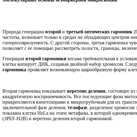
Природа генерации
второй
и
третьей оптических гармоник
(
частоты, возникает только в средах не обладающих центром ин
гиперполяризуемость. С другой стороны, третья гармоника чу
позволяет с ее помощью рассмотреть полости, границы, вклю
Генерация
второй гармоники
весьма требовательная к услови
клетка копирует ДНК, создавая двойной набор хромосом. Сле
гармоника
проявляет возникающую шарообразную форму клетки
Вторая гармоника показывает
веретено деления
, состоящее и
квадратичную восприимчивость. Все последующие фазы митоз
прикрепляются кинетохорами к микротрубочкам для их трансп
заключительной фазе деления,
телофазе
, разделение хромосом
показана клетка HeLa на этапе метафазы, в которой одноврем
(3PEF-H2B) и веретено деления второй гармоникой.