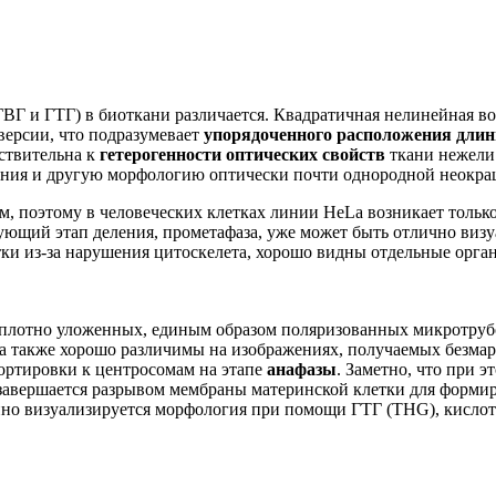
ГВГ и ГТГ) в биоткани различается. Квадратичная нелинейная в
версии, что подразумевает
упорядоченного расположения дли
вствительна к
гетерогенности оптических свойств
ткани нежели
чения и другую морфологию оптически почти однородной неокр
ям, поэтому в человеческих клетках линии HeLa возникает толь
дующий этап деления, прометафаза, уже может быть отлично ви
 из-за нарушения цитоскелета, хорошо видны отдельные органе
з плотно уложенных, единым образом поляризованных микротр
а также хорошо различимы на изображениях, получаемых безма
ортировки к центросомам на этапе
анафазы
. Заметно, что при 
 завершается разрывом мембраны материнской клетки для форми
енно визуализируется морфология при помощи ГТГ (THG), кислот