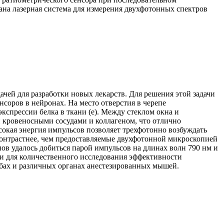
ана лазерная система для измерения двухфотонных спектров
чей для разработки новых лекарств. Для решения этой задачи
соров в нейронах. На место отверстия в черепе
экспрессии белка в ткани (e). Между стеклом окна и
й кровеносными сосудами и коллагеном, что отлично
сокая энергия импульсов позволяет трехфотонно возбуждать
контрастнее, чем предоставляемые двухфотонной микроскопией
ов удалось добиться парой импульсов на длинах волн 790 нм и
гии для количественного исследования эффективности
бах и различных органах анестезированных мышей.