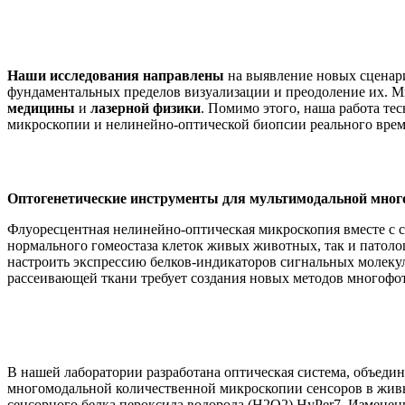
Наши исследования направлены
на выявление новых сценар
фундаментальных пределов визуализации и преодоление их. М
медицины
и
лазерной физики
. Помимо этого, наша работа т
микроскопии и нелинейно-оптической биопсии реального вре
Оптогенетические инструменты для мультимодальной мно
Флуоресцентная нелинейно-оптическая микроскопия вместе с 
нормального гомеостаза клеток живых животных, так и патол
настроить экспрессию белков-индикаторов сигнальных молекул
рассеивающей ткани требует создания новых методов многофо
В нашей лаборатории разработана оптическая система, объед
многомодальной количественной микроскопии сенсоров в живы
сенсорного белка пероксида водорода (H2O2) HyPer7. Изменен