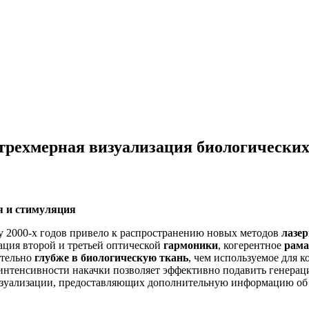
трехмерная визуализация биологических
я и стимуляция
у 2000-х годов привело к распространению новых методов
лазе
ация второй и третьей оптической
гармоники
, когерентное
рама
ительно
глубже в биологическую ткань
, чем используемое для 
 интенсивности накачки позволяет эффективно подавить генера
изуализации, предоставляющих дополнительную информацию об о