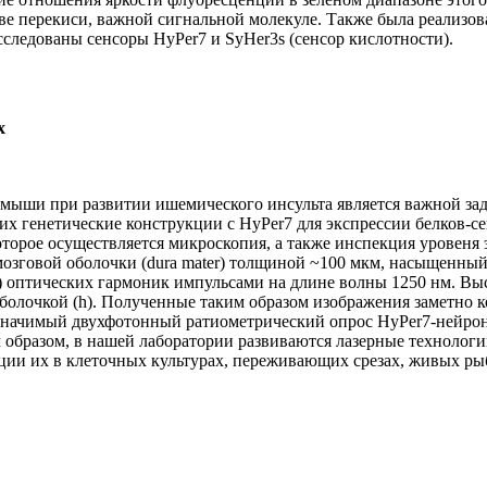
ве перекиси, важной сигнальной молекуле. Также была реализов
следованы сенсоры HyPer7 и SyHer3s (сенсор кислотности).
х
ыши при развитии ишемического инсульта является важной зада
 генетические конструкции с HyPer7 для экспрессии белков-сен
оторое осуществляется микроскопия, а также инспекция уровеня 
мозговой оболочки (dura mater) толщиной ~100 мкм, насыщенны
g) оптических гармоник импульсами на длине волны 1250 нм. Вы
болочкой (h). Полученные таким образом изображения заметно 
а. Значимый двухфотонный ратиометрический опрос HyPer7-нейрон
им образом, в нашей лаборатории развиваются лазерные техноло
ции их в клеточных культурах, переживающих срезах, живых ры