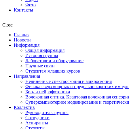
Фото
Контакты
Close
Главная
Новости
Информация
Общая информация
История группы
Лаборатории и оборудование
Научные связи
Студентам младших курсов
Направления
Нелинейные спектроскопия и микроскопия
Физика сверхмощных и предельно коротких импул
Био- и нейрофотоника
Волоконная оптика. Квантовая волоконная сенсори
Суперкомпьютерное моделирование и теоретически
Коллектив
Руководитель группы
Сотрудники
Аспиранты
Студенты