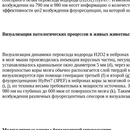
возбуждении на 790 нм и 980 нм несет информацию о количест
эффективности φσ2 возбуждения флуоресценции, на которой ис
Визуализация патологических процессов в живых животны
Визуализация динамики пероксида водорода H2O2 в нейронах м
в мозг мыши производилась инъекция вирусных частиц, несущих
устанавливалось краниальное окно диаметром 5 мм (d), через к
поверхностью коры мозга обычно располагается слой твердой 
визуализируется при помощи генерации третьей (f) и второй (
флуоресценцнию HyPer7 (3PEF) в нейронах коры за мозговой о
(i, j), но техника весьма требовательна к мощности источник
980 нм на глубинах до 600 мкм от поверхности мозга (k). Так
возбуждения различных флуоресцентных сенсоров и визуализа
Молекулярные основы безмаркерной микроскопии