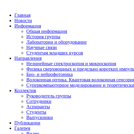
Главная
Новости
Информация
Общая информация
История группы
Лаборатории и оборудование
Научные связи
Студентам младших курсов
Направления
Нелинейные спектроскопия и микроскопия
Физика сверхмощных и предельно коротких импул
Био- и нейрофотоника
Волоконная оптика. Квантовая волоконная сенсори
Суперкомпьютерное моделирование и теоретически
Коллектив
Руководитель группы
Сотрудники
Аспиранты
Студенты
Выпускники
Публикации
Галерея
Видео