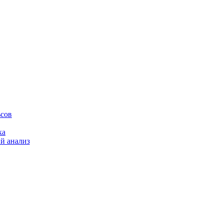
ьсов
ка
й анализ